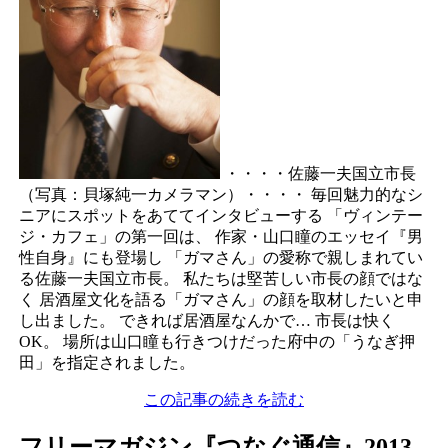
・・・・佐藤一夫国立市長
（写真：貝塚純一カメラマン）・・・・
毎回魅力的なシ
ニアにスポットをあててインタビューする
「ヴィンテー
ジ・カフェ」の第一回は、
作家・山口瞳のエッセイ『男
性自身』にも登場し
「ガマさん」の愛称で親しまれてい
る佐藤一夫国立市長。
私たちは堅苦しい市長の顔ではな
く
居酒屋文化を語る「ガマさん」の顔を取材したいと申
し出ました。
できれば居酒屋なんかで…
市長は快く
OK。
場所は山口瞳も行きつけだった府中の「うなぎ押
田」を指定されました。
この記事の続きを読む
フリーマガジン『つなぐ通信』2013