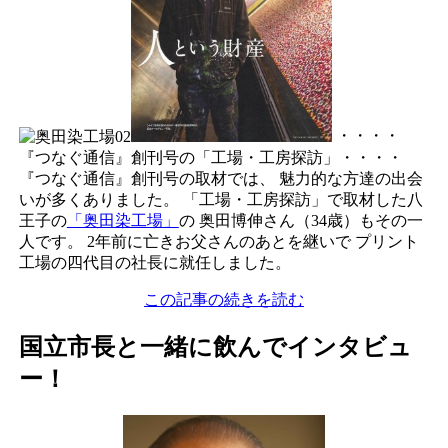
・・・・
『つなぐ通信』創刊号の「工場・工房探訪」・・・・
『つなぐ通信』創刊号の取材では、
魅力的な方達の出会
いが多くありました。
「工場・工房探訪」で取材した八
王子の
「奥田染工場」
の
奥田博伸さん（34歳）もその一
人です。
2年前に亡きお父さんのあとを継いで
プリント
工場の四代目の社長に就任しました。
この記事の続きを読む
国立市長と一緒に飲んでインタビュ
ー！