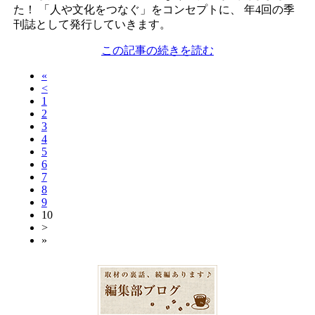
た！
「人や文化をつなぐ」をコンセプトに、
年4回の季
刊誌として発行していきます。
この記事の続きを読む
«
<
1
2
3
4
5
6
7
8
9
10
>
»